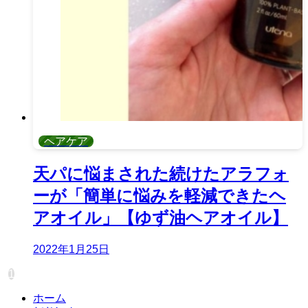
ヘアケア
天パに悩まされた続けたアラフォ
ーが「簡単に悩みを軽減できたヘ
アオイル」【ゆず油ヘアオイル】
2022年1月25日
1
ホーム