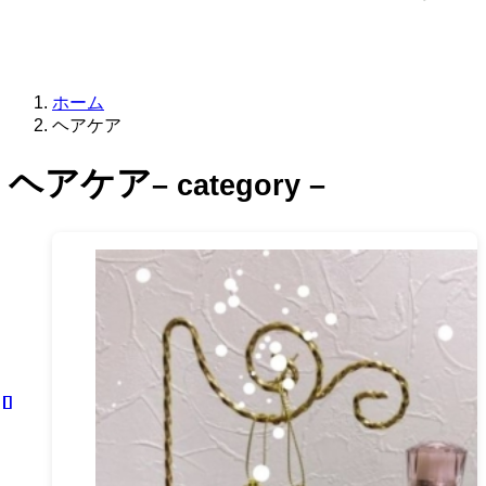
ホーム
ヘアケア
ヘアケア
– category –