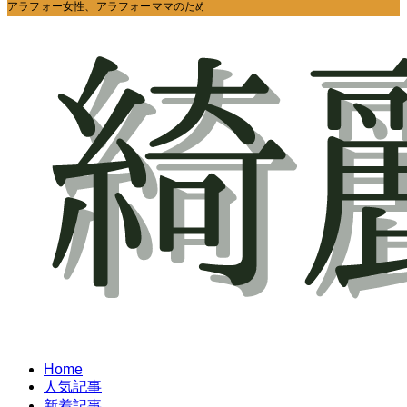
アラフォー女性、アラフォーママのためのスキンケア情報 | 綺麗ママ
Home
人気記事
新着記事