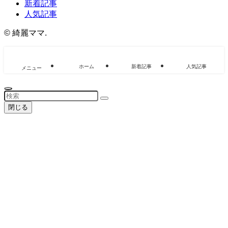
新着記事
人気記事
©
綺麗ママ.
ホーム
新着記事
人気記事
メニュー
閉じる