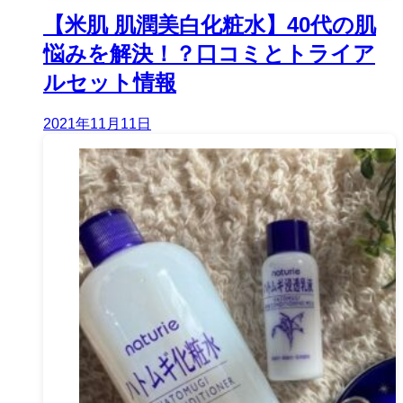
【米肌 肌潤美白化粧水】40代の肌
悩みを解決！？口コミとトライア
ルセット情報
2021年11月11日