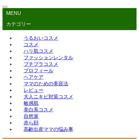
MENU
カテゴリー
うるおいコスメ
コスメ
ハリ肌コスメ
ファッションレンタル
プチプラコスメ
プロフィール
ヘアケア
ママのための美容法
レビュー
大人ニキビ対策コスメ
敏感肌
美白系コスメ
自然派
赤ら顔
高齢出産ママの悩み事