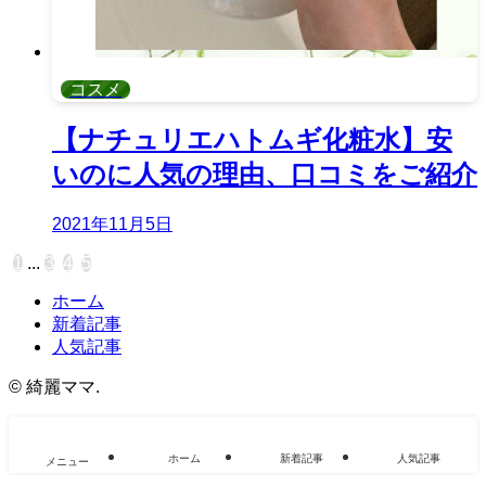
コスメ
【ナチュリエハトムギ化粧水】安
いのに人気の理由、口コミをご紹介
2021年11月5日
1
...
3
4
5
ホーム
新着記事
人気記事
©
綺麗ママ.
ホーム
新着記事
人気記事
メニュー