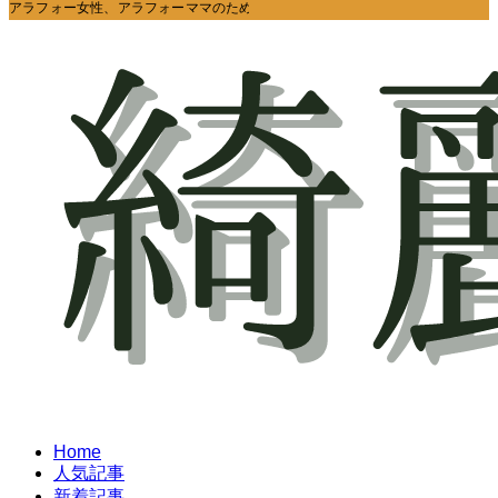
アラフォー女性、アラフォーママのためのスキンケア情報 | 綺麗ママ
Home
人気記事
新着記事