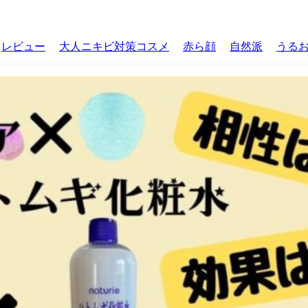
レビュー
大人ニキビ対策コスメ
赤ら顔
自然派
うる