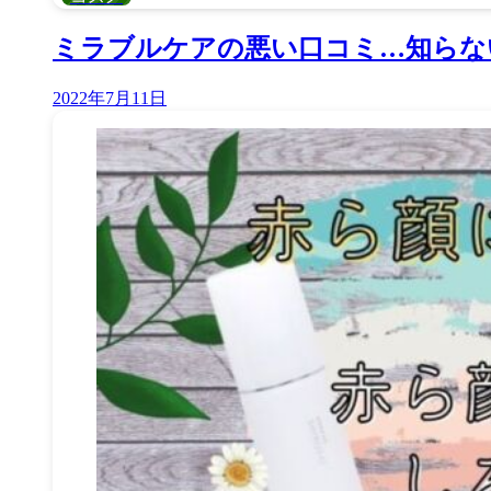
ミラブルケアの悪い口コミ…知らな
2022年7月11日