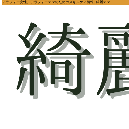
アラフォー女性、アラフォーママのためのスキンケア情報 | 綺麗ママ