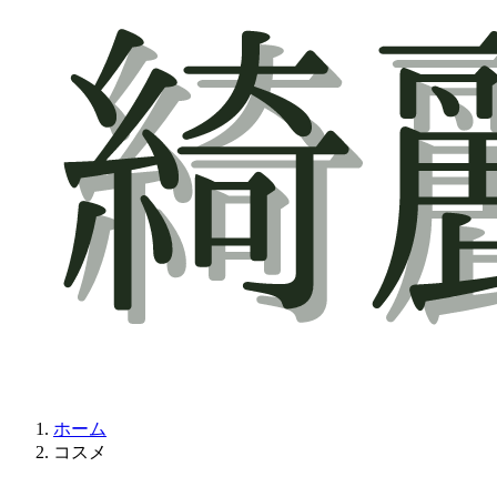
ホーム
コスメ