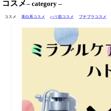
コスメ
– category –
コスメ
美白系コスメ
ハリ肌コスメ
プチプラコスメ